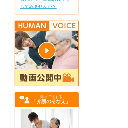
してみませんか？
知って得する
「介護のそなえ」