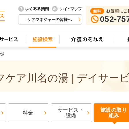
052-75
ケアマネジャーの皆様へ
の湯
ケア川名の湯 | デイサー
サービス・
施設の取り
料金
設備
組み