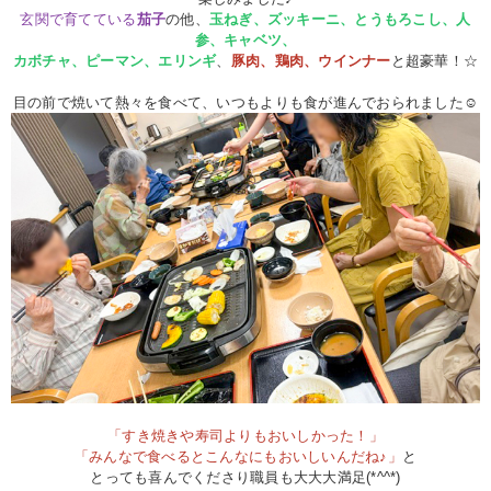
玄関で育てている
茄子
の他、
玉ねぎ、ズッキーニ、とうもろこし、人
参、キャベツ、
カボチャ、ピーマン、エリンギ
、
豚肉、鶏肉、ウインナー
と超豪華！☆
目の前で焼いて熱々を食べて、いつもよりも食が進んでおられました☺
「すき焼きや寿司よりもおいしかった！」
「みんなで食べるとこんなにもおいしいんだね♪」
と
とっても喜んでくださり職員も大大大満足(*^^*)