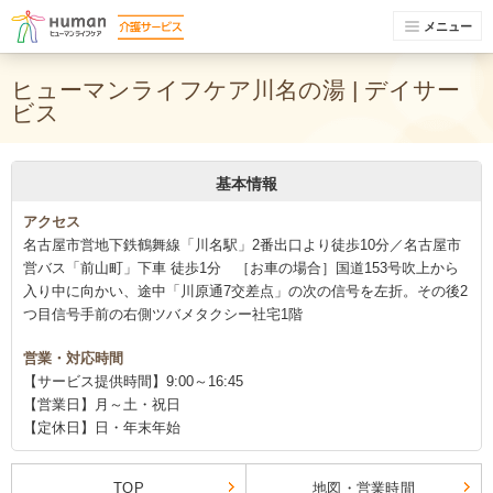
メニュー
ヒューマンライフケア川名の湯 | デイサー
ビス
基本情報
アクセス
名古屋市営地下鉄鶴舞線「川名駅」2番出口より徒歩10分／名古屋市
営バス「前山町」下車 徒歩1分 ［お車の場合］国道153号吹上から
入り中に向かい、途中「川原通7交差点」の次の信号を左折。その後2
つ目信号手前の右側ツバメタクシー社宅1階
営業・対応時間
【サービス提供時間】9:00～16:45
【営業日】月～土・祝日
【定休日】日・年末年始
TOP
地図・営業時間