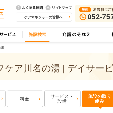
052-75
ケアマネジャーの皆様へ
の湯
ケア川名の湯 | デイサー
サービス・
施設の取り
料金
設備
組み