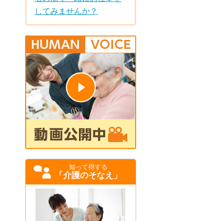
してみませんか？
知って得する
「介護のそなえ」