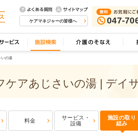
047-70
ケアマネジャーの皆様へ
さいの湯
ケアあじさいの湯 | デイ
サービス・
施設の取り
料金
設備
組み