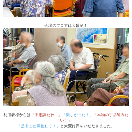
会場のフロアは大盛況！
利用者様からは
「不思議だわ！」
「楽しかった！」
「本物の手品師みた
い！」
「是非また開催して！」
と大変好評をいただきました。