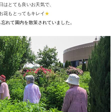
日はとても良いお天気で、
お花もとってもキレイ
★
も忘れて園内を散策されていました。