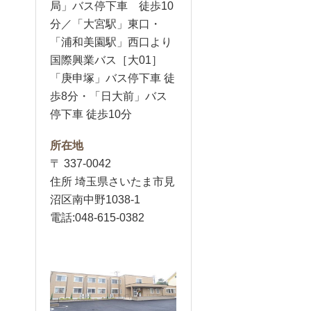
局」バス停下車 徒歩10
分／「大宮駅」東口・
「浦和美園駅」西口より
国際興業バス［大01］
「庚申塚」バス停下車 徒
歩8分・「日大前」バス
停下車 徒歩10分
所在地
〒 337-0042
住所 埼玉県さいたま市見
沼区南中野1038-1
電話:048-615-0382