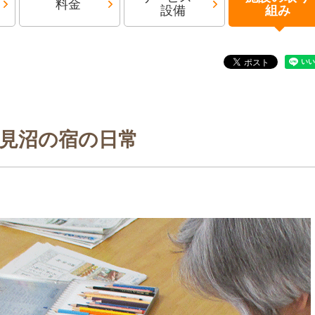
料金
設備
組み
見沼の宿の日常