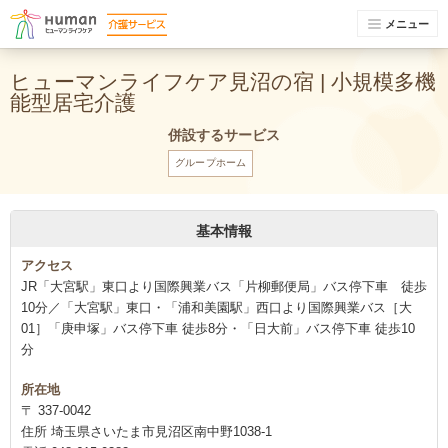
メニュー
ヒューマンライフケア見沼の宿 | 小規模多機
能型居宅介護
併設するサービス
グループホーム
基本情報
アクセス
JR「大宮駅」東口より国際興業バス「片柳郵便局」バス停下車 徒歩
10分／「大宮駅」東口・「浦和美園駅」西口より国際興業バス［大
01］「庚申塚」バス停下車 徒歩8分・「日大前」バス停下車 徒歩10
分
所在地
〒 337-0042
住所 埼玉県さいたま市見沼区南中野1038-1