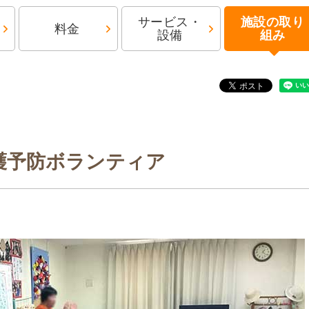
サービス・
施設の取り
料金
設備
組み
護予防ボランティア