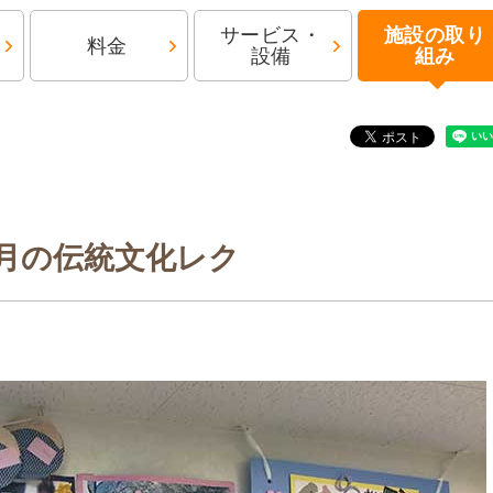
サービス・
施設の取り
料金
設備
組み
7月の伝統文化レク