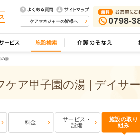
0798-3
ケアマネジャーの皆様へ
園の湯
ケア甲子園の湯 | デイサ
サービス・
施設の取り
料金
設備
組み