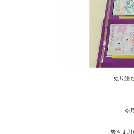
ぬり絵
今
皆さま思