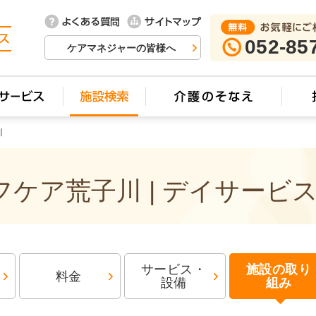
052-85
ケアマネジャーの皆様へ
川
ケア荒子川 | デイサービ
サービス・
施設の取り
料金
設備
組み