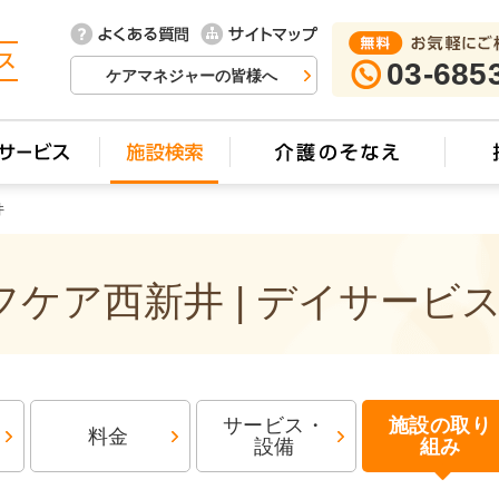
03-685
ケアマネジャーの皆様へ
井
ケア西新井 | デイサービ
サービス・
施設の取り
料金
設備
組み