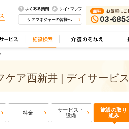
03-685
ケアマネジャーの皆様へ
井
ケア西新井 | デイサービ
サービス・
施設の取り
料金
設備
組み