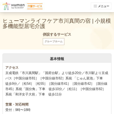
メニュー
ヒューマンライフケア市川真間の宿 | 小規模
多機能型居宅介護
併設するサービス
グループホーム
基本情報
アクセス
京成電鉄「市川真間駅」「国府台駅」より徒歩20分／市川駅より京成
バス［中国分線市81］［中国分線市82］系統 「じゅん菜池」下車
徒歩9分／［松54］［松55］［国分線市41］［国分線市42］［国分線
市45］系統「国分角」下車 徒歩10分／［松11］［中国分線市82］
系統「和洋女子大前」下車 徒歩11分
営業・対応時間
受付：9時〜18時