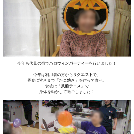
今年も伏見の宿で
ハロウィンパーティー
を行いました！
今年は利用者の方から
リクエスト
で、
昼食に皆さまで「
たこ焼き
」を作って食べ、
食後は「
風船テニス
」で
身体を動かして過ごしました！