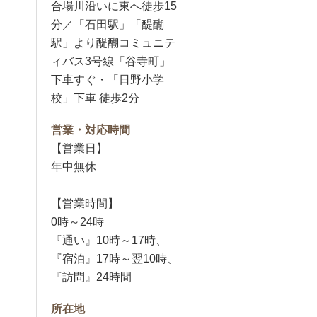
合場川沿いに東へ徒歩15
分／「石田駅」「醍醐
駅」より醍醐コミュニテ
ィバス3号線「谷寺町」
下車すぐ・「日野小学
校」下車 徒歩2分
営業・対応時間
【営業日】
年中無休
【営業時間】
0時～24時
『通い』10時～17時、
『宿泊』17時～翌10時、
『訪問』24時間
所在地