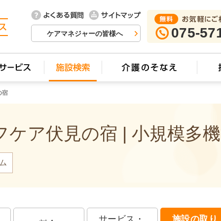
075-57
ケアマネジャーの皆様へ
の宿
ケア伏見の宿 | 小規模多
ム
サービス・
施設の取り