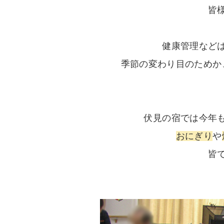
皆
健康管理など
季節の変わり目のためか
伏見の宿では今年
おにぎり
や
皆