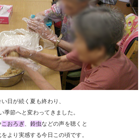
暑い日が続く夏も終わり、
い季節へと変わってきました。
や
こおろぎ
、
鈴虫
などの声を聴くと
化をより実感する今日この頃です。