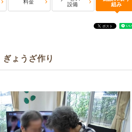
料金
設備
組み
ぎょうざ作り