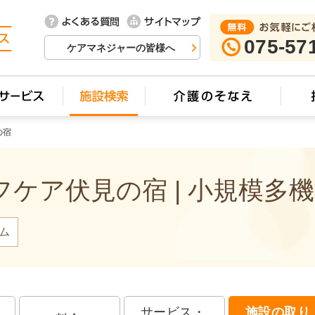
075-57
ケアマネジャーの皆様へ
の宿
ケア伏見の宿 | 小規模多
ム
サービス・
施設の取り