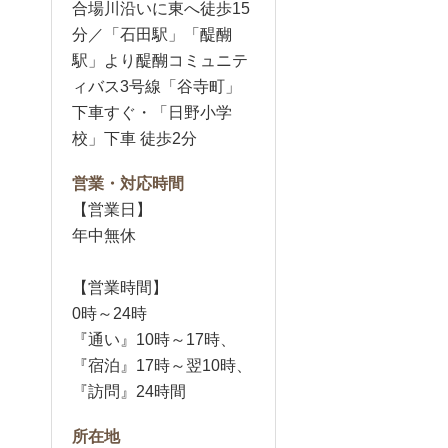
合場川沿いに東へ徒歩15
分／「石田駅」「醍醐
駅」より醍醐コミュニテ
ィバス3号線「谷寺町」
下車すぐ・「日野小学
校」下車 徒歩2分
営業・対応時間
【営業日】
年中無休
【営業時間】
0時～24時
『通い』10時～17時、
『宿泊』17時～翌10時、
『訪問』24時間
所在地