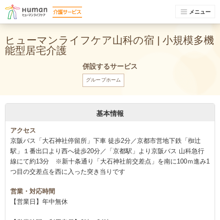
メニュー
ヒューマンライフケア山科の宿 | 小規模多機
能型居宅介護
併設するサービス
グループホーム
基本情報
アクセス
京阪バス「大石神社停留所」下車 徒歩2分／京都市営地下鉄「椥辻
駅」１番出口より西へ徒歩20分／「京都駅」より京阪バス 山科急行
線にて約13分 ※新十条通り「大石神社前交差点」を南に100ｍ進み1
つ目の交差点を西に入った突き当りです
営業・対応時間
【営業日】年中無休