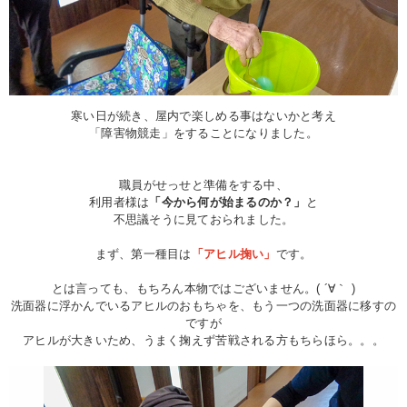
寒い日が続き、屋内で楽しめる事はないかと考え
「障害物競走」をすることになりました。
職員がせっせと準備をする中、
利用者様は
「今から何が始まるのか？」
と
不思議そうに見ておられました。
まず、第一種目は
「アヒル掬い」
です。
とは言っても、もちろん本物ではございません。( ´∀｀ )
洗面器に浮かんでいるアヒルのおもちゃを、もう一つの洗面器に移すの
ですが
アヒルが大きいため、うまく掬えず苦戦される方もちらほら。。。