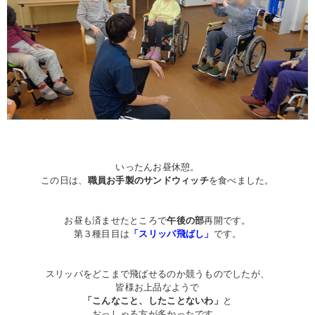
いったんお昼休憩。
この日は、
職員お手製のサンドウィッチ
を食べました。
お昼も済ませたところで
午後の部
再開です。
第３種目目は
「スリッパ飛ばし」
です。
スリッパをどこまで飛ばせるのか競うものでしたが、
皆様お上品なようで
「こんなこと、したことないわ」
と
おっしゃる方が多かったです。