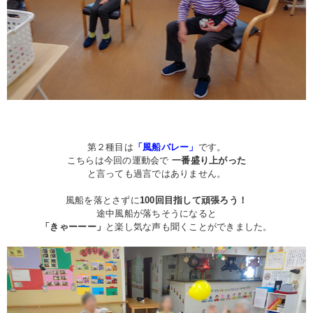
第２種目は
「風船バレー」
です。
こちらは今回の運動会で
一番盛り上がった
と言っても過言ではありません。
風船を落とさずに
100回目指して頑張ろう！
途中風船が落ちそうになると
「きゃーーー」
と楽し気な声も聞くことができました。