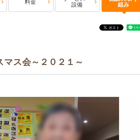
料金
設備
組み
スマス会～２０２１～