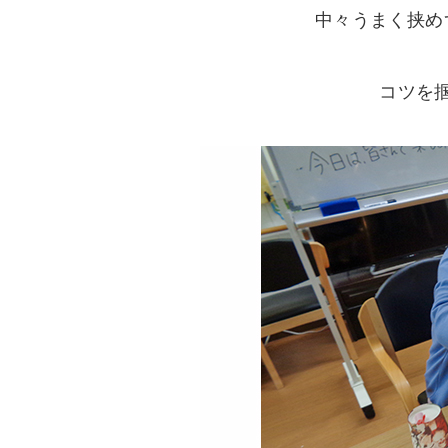
中々うまく挟め
コツを