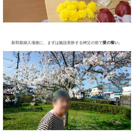
新郎新婦入場後に、まずは施設長扮する神父の前で
愛の誓い
。