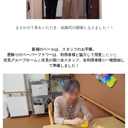
まさかの了承をいただき、結婚式の開催となりました！！
新婦のベールは、スタッフのお手製。
壁飾りのペーパーフラワーは、利用者様と協力して用意
したりと、
伏見グループホーム
と
伏見の宿
の
全スタッフ、全利用者様
が
一致団結し
て準備しました！