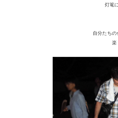
灯篭
自分たちの
楽