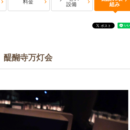
料金
設備
組み
醍醐寺万灯会