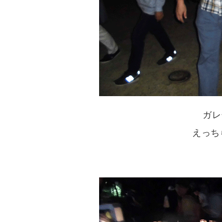
ガレ
えっち