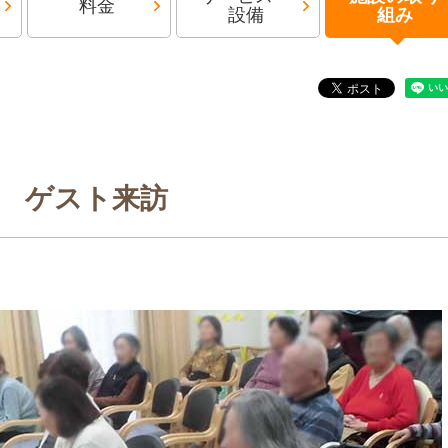
料金
設備
組み
ゲスト来訪