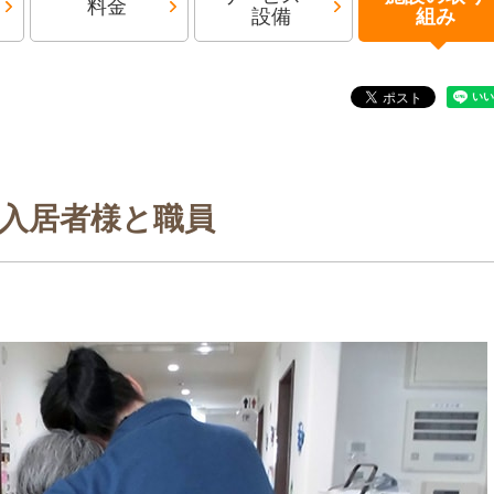
料金
設備
組み
入居者様と職員