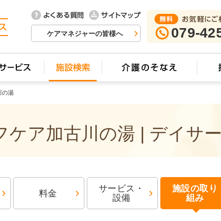
079-42
ケアマネジャーの皆様へ
川の湯
ケア加古川の湯 | デイサ
サービス・
施設の取り
料金
設備
組み