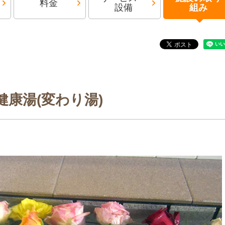
料金
設備
組み
健康湯(変わり湯)