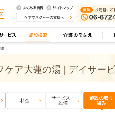
06-672
ケアマネジャーの皆様へ
の湯
ケア大蓮の湯 | デイサー
サービス・
施設の取り
料金
設備
組み