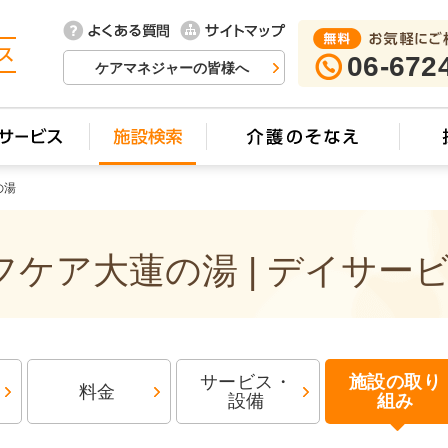
06-672
ケアマネジャーの皆様へ
の湯
ケア大蓮の湯 | デイサー
サービス・
施設の取り
料金
設備
組み