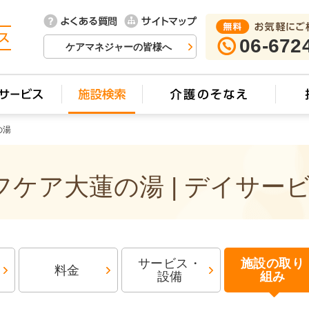
06-672
ケアマネジャーの皆様へ
の湯
ケア大蓮の湯 | デイサー
サービス・
施設の取り
料金
設備
組み