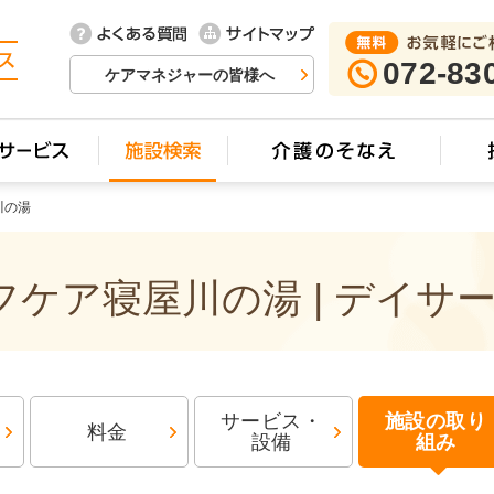
072-83
ケアマネジャーの皆様へ
川の湯
ケア寝屋川の湯 | デイサ
サービス・
施設の取り
料金
設備
組み