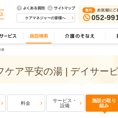
052-99
ケアマネジャーの皆様へ
の湯
ケア平安の湯 | デイサー
サービス・
施設の取り
料金
設備
組み