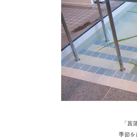
「菖
季節を