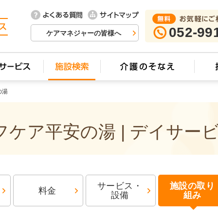
052-99
ケアマネジャーの皆様へ
の湯
ケア平安の湯 | デイサー
サービス・
施設の取り
料金
設備
組み