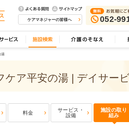
052-99
ケアマネジャーの皆様へ
の湯
ケア平安の湯 | デイサー
サービス・
施設の取り
料金
設備
組み