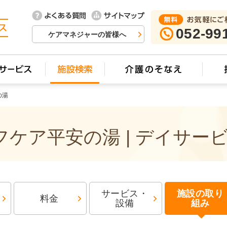
052-99
ケアマネジャーの皆様へ
の湯
ケア平安の湯 | デイサー
サービス・
施設の取り
料金
設備
組み