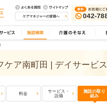
042-78
ケアマネジャーの皆様へ
田
ケア南町田 | デイサービ
サービス・
施設の取り
料金
設備
組み