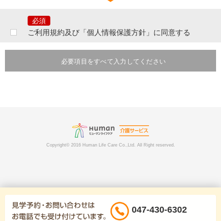
ご提出頂きました個人情報は、当社の行う事業に関するサービスの問合せ
及びご相談等に対するご連絡等のために利用致します。
なお、提出いただいた個人情報はご本人の同意なく第三者へ提供すること
はございません。ただし、次のいずれかに該当する場合は提供をすること
ご利用規約及び「個人情報保護方針」に同意する
があります。
あらかじめ、本人に必要事項を明示または通知し、本人の同意を得ている
とき。本人ならびに公衆の生命・健康・財産を脅かす可能性がある場合。
必要項目をすべて入力してください
法令に基づく場合。その他業務遂行上必要な手続きを行う目的において個
人情報の提供を要請された場合には、提供先の個人情報の取り扱いを確認
したうえで、個人情報を提供させていただく場合がございます。その際に
は提供の有無、提供項目等または当社がその事実を知り得た時点で速やか
にご本人に通知いたします。
提出いただいた個人情報は、分析情報として個人を特定できない状態で加
工・集計し当社が発行する発行物などに転載したり、当社が許可を与えた
企業や団体等に提供することがあります。また利用者及びその関係者、当
社、その他第三者に損害を生じさせた、あるいは損害を生じさせるおそれ
Copyright© 2016 Human Life Care Co.,Ltd. All Right reserved.
がある場合は、関係者ないしは関係諸機関へ通報、通知する場合がありま
す。
当社で定める個人情報保護の水準を満たした委託先に郵送物の発送などを
目的として個人情報を委託する場合があります。
ご提出頂きました個人情報は、電話・インターネット上で本人の登録個人
情報のみ開示・内容の訂正、追加または削除をする事ができます。その際
にはご本人確認をさせていただく場合がございますのでご了承下さい。な
047-430-6302
お、やむを得ない事由（パスワードの失念等）により、開示等ができない
場合は、お問い合わせにより所定の手続きをご案内いたします。ただし、