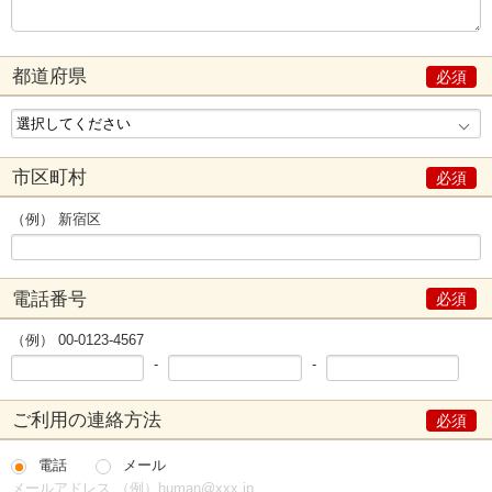
都道府県
市区町村
（例） 新宿区
電話番号
（例） 00-0123-4567
-
-
ご利用の連絡方法
電話
メール
メールアドレス （例）human@xxx.jp