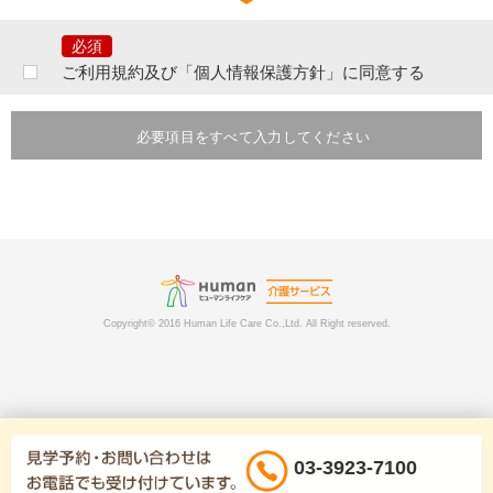
ご提出頂きました個人情報は、当社の行う事業に関するサービスの問合せ
及びご相談等に対するご連絡等のために利用致します。
なお、提出いただいた個人情報はご本人の同意なく第三者へ提供すること
はございません。ただし、次のいずれかに該当する場合は提供をすること
ご利用規約及び「個人情報保護方針」に同意する
があります。
あらかじめ、本人に必要事項を明示または通知し、本人の同意を得ている
とき。本人ならびに公衆の生命・健康・財産を脅かす可能性がある場合。
必要項目をすべて入力してください
法令に基づく場合。その他業務遂行上必要な手続きを行う目的において個
人情報の提供を要請された場合には、提供先の個人情報の取り扱いを確認
したうえで、個人情報を提供させていただく場合がございます。その際に
は提供の有無、提供項目等または当社がその事実を知り得た時点で速やか
にご本人に通知いたします。
提出いただいた個人情報は、分析情報として個人を特定できない状態で加
工・集計し当社が発行する発行物などに転載したり、当社が許可を与えた
企業や団体等に提供することがあります。また利用者及びその関係者、当
社、その他第三者に損害を生じさせた、あるいは損害を生じさせるおそれ
Copyright© 2016 Human Life Care Co.,Ltd. All Right reserved.
がある場合は、関係者ないしは関係諸機関へ通報、通知する場合がありま
す。
当社で定める個人情報保護の水準を満たした委託先に郵送物の発送などを
目的として個人情報を委託する場合があります。
ご提出頂きました個人情報は、電話・インターネット上で本人の登録個人
情報のみ開示・内容の訂正、追加または削除をする事ができます。その際
にはご本人確認をさせていただく場合がございますのでご了承下さい。な
03-3923-7100
お、やむを得ない事由（パスワードの失念等）により、開示等ができない
場合は、お問い合わせにより所定の手続きをご案内いたします。ただし、