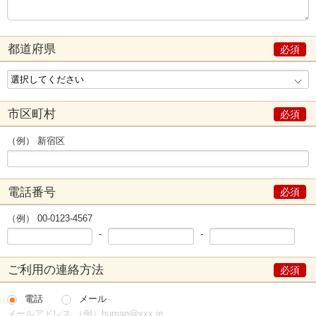
都道府県
市区町村
（例） 新宿区
電話番号
（例） 00-0123-4567
-
-
ご利用の連絡方法
電話
メール
メールアドレス （例）human@xxx.jp