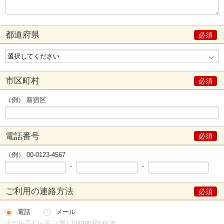
都道府県
市区町村
（例） 新宿区
電話番号
（例） 00-0123-4567
-
-
ご利用の連絡方法
電話
メール
メールアドレス （例）human@xxx.jp