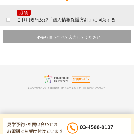
ご提出頂きました個人情報は、当社の行う事業に関するサービスの問合せ
及びご相談等に対するご連絡等のために利用致します。
なお、提出いただいた個人情報はご本人の同意なく第三者へ提供すること
はございません。ただし、次のいずれかに該当する場合は提供をすること
ご利用規約及び「個人情報保護方針」に同意する
があります。
あらかじめ、本人に必要事項を明示または通知し、本人の同意を得ている
とき。本人ならびに公衆の生命・健康・財産を脅かす可能性がある場合。
必要項目をすべて入力してください
法令に基づく場合。その他業務遂行上必要な手続きを行う目的において個
人情報の提供を要請された場合には、提供先の個人情報の取り扱いを確認
したうえで、個人情報を提供させていただく場合がございます。その際に
は提供の有無、提供項目等または当社がその事実を知り得た時点で速やか
にご本人に通知いたします。
提出いただいた個人情報は、分析情報として個人を特定できない状態で加
工・集計し当社が発行する発行物などに転載したり、当社が許可を与えた
企業や団体等に提供することがあります。また利用者及びその関係者、当
社、その他第三者に損害を生じさせた、あるいは損害を生じさせるおそれ
Copyright© 2016 Human Life Care Co.,Ltd. All Right reserved.
がある場合は、関係者ないしは関係諸機関へ通報、通知する場合がありま
す。
当社で定める個人情報保護の水準を満たした委託先に郵送物の発送などを
目的として個人情報を委託する場合があります。
ご提出頂きました個人情報は、電話・インターネット上で本人の登録個人
情報のみ開示・内容の訂正、追加または削除をする事ができます。その際
にはご本人確認をさせていただく場合がございますのでご了承下さい。な
03-4500-0137
お、やむを得ない事由（パスワードの失念等）により、開示等ができない
場合は、お問い合わせにより所定の手続きをご案内いたします。ただし、