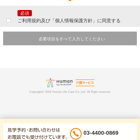
ご提出頂きました個人情報は、当社の行う事業に関するサービスの問合せ
及びご相談等に対するご連絡等のために利用致します。
なお、提出いただいた個人情報はご本人の同意なく第三者へ提供すること
はございません。ただし、次のいずれかに該当する場合は提供をすること
ご利用規約及び「個人情報保護方針」に同意する
があります。
あらかじめ、本人に必要事項を明示または通知し、本人の同意を得ている
とき。本人ならびに公衆の生命・健康・財産を脅かす可能性がある場合。
必要項目をすべて入力してください
法令に基づく場合。その他業務遂行上必要な手続きを行う目的において個
人情報の提供を要請された場合には、提供先の個人情報の取り扱いを確認
したうえで、個人情報を提供させていただく場合がございます。その際に
は提供の有無、提供項目等または当社がその事実を知り得た時点で速やか
にご本人に通知いたします。
提出いただいた個人情報は、分析情報として個人を特定できない状態で加
工・集計し当社が発行する発行物などに転載したり、当社が許可を与えた
企業や団体等に提供することがあります。また利用者及びその関係者、当
社、その他第三者に損害を生じさせた、あるいは損害を生じさせるおそれ
Copyright© 2016 Human Life Care Co.,Ltd. All Right reserved.
がある場合は、関係者ないしは関係諸機関へ通報、通知する場合がありま
す。
当社で定める個人情報保護の水準を満たした委託先に郵送物の発送などを
目的として個人情報を委託する場合があります。
ご提出頂きました個人情報は、電話・インターネット上で本人の登録個人
情報のみ開示・内容の訂正、追加または削除をする事ができます。その際
にはご本人確認をさせていただく場合がございますのでご了承下さい。な
03-4400-0869
お、やむを得ない事由（パスワードの失念等）により、開示等ができない
場合は、お問い合わせにより所定の手続きをご案内いたします。ただし、