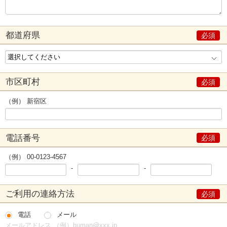
都道府県
市区町村
（例） 新宿区
電話番号
（例） 00-0123-4567
-
-
ご利用の連絡方法
電話
メール
メールアドレス （例）human@xxx.jp