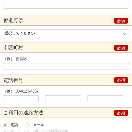
都道府県
市区町村
（例） 新宿区
電話番号
（例） 00-0123-4567
-
-
ご利用の連絡方法
電話
メール
メールアドレス （例）human@xxx.jp