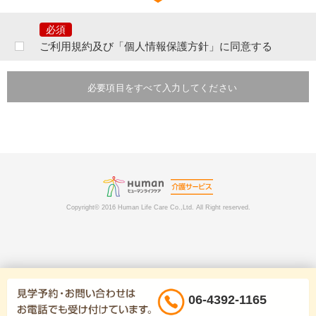
ご提出頂きました個人情報は、当社の行う事業に関するサービスの問合せ
及びご相談等に対するご連絡等のために利用致します。
なお、提出いただいた個人情報はご本人の同意なく第三者へ提供すること
はございません。ただし、次のいずれかに該当する場合は提供をすること
ご利用規約及び「個人情報保護方針」に同意する
があります。
あらかじめ、本人に必要事項を明示または通知し、本人の同意を得ている
とき。本人ならびに公衆の生命・健康・財産を脅かす可能性がある場合。
必要項目をすべて入力してください
法令に基づく場合。その他業務遂行上必要な手続きを行う目的において個
人情報の提供を要請された場合には、提供先の個人情報の取り扱いを確認
したうえで、個人情報を提供させていただく場合がございます。その際に
は提供の有無、提供項目等または当社がその事実を知り得た時点で速やか
にご本人に通知いたします。
提出いただいた個人情報は、分析情報として個人を特定できない状態で加
工・集計し当社が発行する発行物などに転載したり、当社が許可を与えた
企業や団体等に提供することがあります。また利用者及びその関係者、当
社、その他第三者に損害を生じさせた、あるいは損害を生じさせるおそれ
Copyright© 2016 Human Life Care Co.,Ltd. All Right reserved.
がある場合は、関係者ないしは関係諸機関へ通報、通知する場合がありま
す。
当社で定める個人情報保護の水準を満たした委託先に郵送物の発送などを
目的として個人情報を委託する場合があります。
ご提出頂きました個人情報は、電話・インターネット上で本人の登録個人
情報のみ開示・内容の訂正、追加または削除をする事ができます。その際
にはご本人確認をさせていただく場合がございますのでご了承下さい。な
06-4392-1165
お、やむを得ない事由（パスワードの失念等）により、開示等ができない
場合は、お問い合わせにより所定の手続きをご案内いたします。ただし、