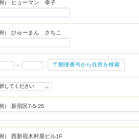
例） ヒューマン 幸子
例） ひゅーまん さちこ
〒郵便番号から住所を検索
-
例） 新宿区7-5-25
例） 西新宿木村屋ビル1F