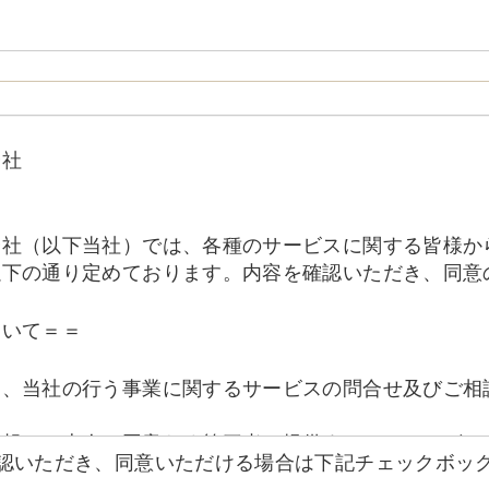
会社
会社（以下当社）では、各種のサービスに関する皆様か
以下の通り定めております。内容を確認いただき、同意
ついて＝＝
は、当社の行う事業に関するサービスの問合せ及びご相
情報はご本人の同意なく第三者へ提供することはござい
確認いただき、同意いただける場合は下記チェックボッ
することがあります。