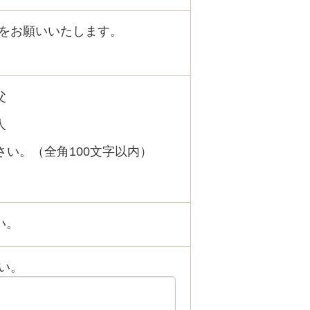
をお願いいたします。
父
人
い。（全角100文字以内）
い。
い。