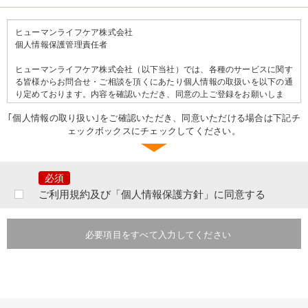
ヒューマンライフケア株式会社
個人情報保護管理責任者
ヒューマンライフケア株式会社（以下当社）では、各種のサービスに関す
る皆様からお問合せ・ご相談を頂くにあたり個人情報の取扱いを以下の通
り定めております。内容を確認いただき、同意の上ご登録をお願いしま
す。
｢個人情報の取り扱い｣をご確認いただき、同意いただける場合は下記チ
ェックボックスにチェックしてください。
＝＝個人情報の取り扱いについて＝＝
ご提出頂きました個人情報は、当社の行う事業に関するサービスの問合せ
及びご相談等に対するご連絡等のために利用致します。
なお、提出いただいた個人情報はご本人の同意なく第三者へ提供すること
はございません。ただし、次のいずれかに該当する場合は提供をすること
ご利用規約及び「個人情報保護方針」に同意する
があります。
あらかじめ、本人に必要事項を明示または通知し、本人の同意を得ている
とき。本人ならびに公衆の生命・健康・財産を脅かす可能性がある場合。
必要項目をすべて入力してください
法令に基づく場合。その他業務遂行上必要な手続きを行う目的において個
人情報の提供を要請された場合には、提供先の個人情報の取り扱いを確認
したうえで、個人情報を提供させていただく場合がございます。その際に
は提供の有無、提供項目等または当社がその事実を知り得た時点で速やか
にご本人に通知いたします。
提出いただいた個人情報は、分析情報として個人を特定できない状態で加