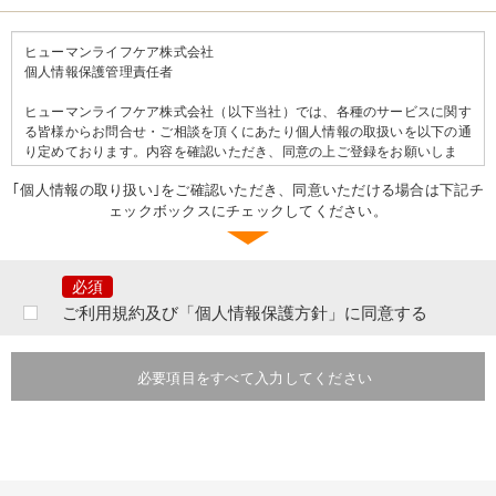
ヒューマンライフケア株式会社
個人情報保護管理責任者
ヒューマンライフケア株式会社（以下当社）では、各種のサービスに関す
る皆様からお問合せ・ご相談を頂くにあたり個人情報の取扱いを以下の通
り定めております。内容を確認いただき、同意の上ご登録をお願いしま
す。
｢個人情報の取り扱い｣をご確認いただき、同意いただける場合は下記チ
ェックボックスにチェックしてください。
＝＝個人情報の取り扱いについて＝＝
ご提出頂きました個人情報は、当社の行う事業に関するサービスの問合せ
及びご相談等に対するご連絡等のために利用致します。
なお、提出いただいた個人情報はご本人の同意なく第三者へ提供すること
はございません。ただし、次のいずれかに該当する場合は提供をすること
ご利用規約及び「個人情報保護方針」に同意する
があります。
あらかじめ、本人に必要事項を明示または通知し、本人の同意を得ている
とき。本人ならびに公衆の生命・健康・財産を脅かす可能性がある場合。
必要項目をすべて入力してください
法令に基づく場合。その他業務遂行上必要な手続きを行う目的において個
人情報の提供を要請された場合には、提供先の個人情報の取り扱いを確認
したうえで、個人情報を提供させていただく場合がございます。その際に
は提供の有無、提供項目等または当社がその事実を知り得た時点で速やか
にご本人に通知いたします。
提出いただいた個人情報は、分析情報として個人を特定できない状態で加