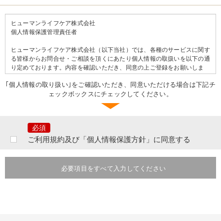
ヒューマンライフケア株式会社
個人情報保護管理責任者
ヒューマンライフケア株式会社（以下当社）では、各種のサービスに関す
る皆様からお問合せ・ご相談を頂くにあたり個人情報の取扱いを以下の通
り定めております。内容を確認いただき、同意の上ご登録をお願いしま
す。
｢個人情報の取り扱い｣をご確認いただき、同意いただける場合は下記チ
ェックボックスにチェックしてください。
＝＝個人情報の取り扱いについて＝＝
ご提出頂きました個人情報は、当社の行う事業に関するサービスの問合せ
及びご相談等に対するご連絡等のために利用致します。
なお、提出いただいた個人情報はご本人の同意なく第三者へ提供すること
はございません。ただし、次のいずれかに該当する場合は提供をすること
ご利用規約及び「個人情報保護方針」に同意する
があります。
あらかじめ、本人に必要事項を明示または通知し、本人の同意を得ている
とき。本人ならびに公衆の生命・健康・財産を脅かす可能性がある場合。
必要項目をすべて入力してください
法令に基づく場合。その他業務遂行上必要な手続きを行う目的において個
人情報の提供を要請された場合には、提供先の個人情報の取り扱いを確認
したうえで、個人情報を提供させていただく場合がございます。その際に
は提供の有無、提供項目等または当社がその事実を知り得た時点で速やか
にご本人に通知いたします。
提出いただいた個人情報は、分析情報として個人を特定できない状態で加