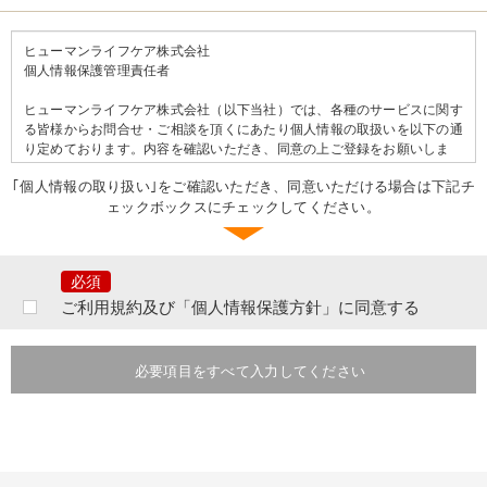
ヒューマンライフケア株式会社
個人情報保護管理責任者
ヒューマンライフケア株式会社（以下当社）では、各種のサービスに関す
る皆様からお問合せ・ご相談を頂くにあたり個人情報の取扱いを以下の通
り定めております。内容を確認いただき、同意の上ご登録をお願いしま
す。
｢個人情報の取り扱い｣をご確認いただき、同意いただける場合は下記チ
ェックボックスにチェックしてください。
＝＝個人情報の取り扱いについて＝＝
ご提出頂きました個人情報は、当社の行う事業に関するサービスの問合せ
及びご相談等に対するご連絡等のために利用致します。
なお、提出いただいた個人情報はご本人の同意なく第三者へ提供すること
はございません。ただし、次のいずれかに該当する場合は提供をすること
ご利用規約及び「個人情報保護方針」に同意する
があります。
あらかじめ、本人に必要事項を明示または通知し、本人の同意を得ている
とき。本人ならびに公衆の生命・健康・財産を脅かす可能性がある場合。
必要項目をすべて入力してください
法令に基づく場合。その他業務遂行上必要な手続きを行う目的において個
人情報の提供を要請された場合には、提供先の個人情報の取り扱いを確認
したうえで、個人情報を提供させていただく場合がございます。その際に
は提供の有無、提供項目等または当社がその事実を知り得た時点で速やか
にご本人に通知いたします。
提出いただいた個人情報は、分析情報として個人を特定できない状態で加