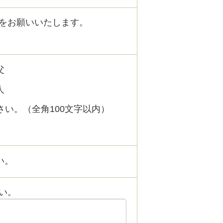
をお願いいたします。
父
人
い。（全角100文字以内）
い。
い。