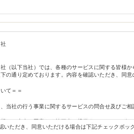
会社
会社（以下当社）では、各種のサービスに関する皆様か
以下の通り定めております。内容を確認いただき、同意
ついて＝＝
は、当社の行う事業に関するサービスの問合せ及びご相
情報はご本人の同意なく第三者へ提供することはござい
確認いただき、同意いただける場合は下記チェックボッ
することがあります。