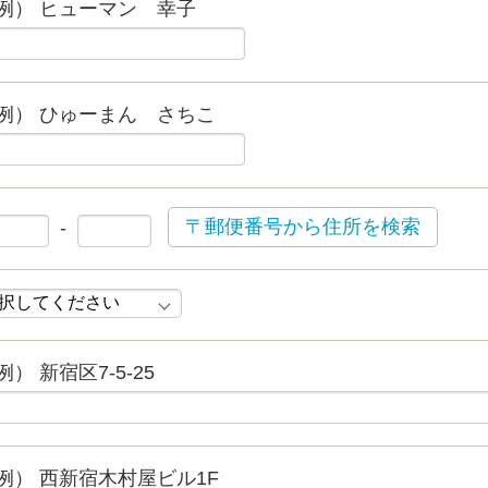
例） ヒューマン 幸子
例） ひゅーまん さちこ
〒郵便番号から住所を検索
-
例） 新宿区7-5-25
例） 西新宿木村屋ビル1F